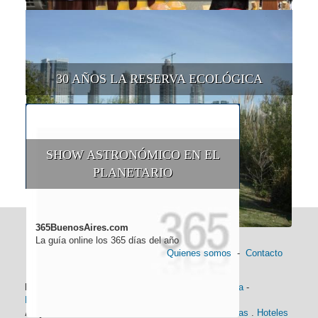
30 AÑOS LA RESERVA ECOLÓGICA
SHOW ASTRONÓMICO EN EL
PLANETARIO
365BuenosAires.com
La guía online los 365 días del año
Quienes somos
-
Contacto
Información general:
Información turística
-
Historia
-
Distancias
-
Mapa de Buenos Aires
-
Barrios
Alojamiento:
Hoteles 5 Estrellas
.
Hoteles 4 Estrellas
.
Hoteles