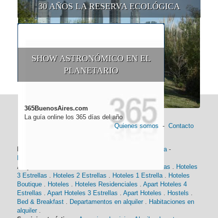
30 AÑOS LA RESERVA ECOLÓGICA
SHOW ASTRONÓMICO EN EL
PLANETARIO
365BuenosAires.com
La guía online los 365 días del año
Quienes somos
-
Contacto
Información general:
Información turística
-
Historia
-
Distancias
-
Mapa de Buenos Aires
-
Barrios
Alojamiento:
Hoteles 5 Estrellas
.
Hoteles 4 Estrellas
.
Hoteles
3 Estrellas
.
Hoteles 2 Estrellas
.
Hoteles 1 Estrella
.
Hoteles
Boutique
.
Hoteles
.
Hoteles Residenciales
.
Apart Hoteles 4
Estrellas
.
Apart Hoteles 3 Estrellas
.
Apart Hoteles
.
Hostels
.
Bed & Breakfast
.
Departamentos en alquiler
.
Habitaciones en
alquiler
.