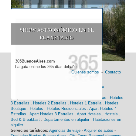
SHOW ASTRONÓMICO EN EL
PLANETARIO
365BuenosAires.com
La guía online los 365 días del año
Quienes somos
-
Contacto
Información general:
Información turística
-
Historia
-
Distancias
-
Mapa de Buenos Aires
-
Barrios
Alojamiento:
Hoteles 5 Estrellas
.
Hoteles 4 Estrellas
.
Hoteles
3 Estrellas
.
Hoteles 2 Estrellas
.
Hoteles 1 Estrella
.
Hoteles
Boutique
.
Hoteles
.
Hoteles Residenciales
.
Apart Hoteles 4
Estrellas
.
Apart Hoteles 3 Estrellas
.
Apart Hoteles
.
Hostels
.
Bed & Breakfast
.
Departamentos en alquiler
.
Habitaciones en
alquiler
.
Servicios turísticos:
Agencias de viaje
-
Alquiler de autos
-
Traslados Ezeiza Buenos Aires
-
City Tours
Personal shoppers