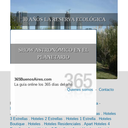
30 AÑOS LA RESERVA ECOLÓGICA
SHOW ASTRONÓMICO EN EL
PLANETARIO
365BuenosAires.com
La guía online los 365 días del año
Quienes somos
-
Contacto
Información general:
Información turística
-
Historia
-
Distancias
-
Mapa de Buenos Aires
-
Barrios
Alojamiento:
Hoteles 5 Estrellas
.
Hoteles 4 Estrellas
.
Hoteles
3 Estrellas
.
Hoteles 2 Estrellas
.
Hoteles 1 Estrella
.
Hoteles
Boutique
.
Hoteles
.
Hoteles Residenciales
.
Apart Hoteles 4