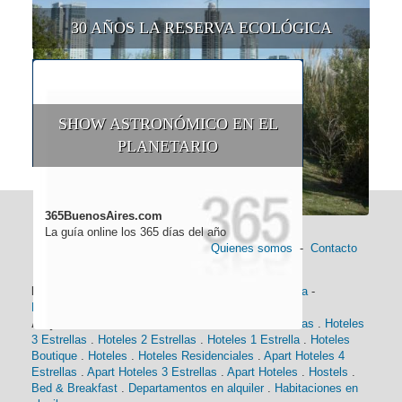
30 AÑOS LA RESERVA ECOLÓGICA
SHOW ASTRONÓMICO EN EL
PLANETARIO
365BuenosAires.com
La guía online los 365 días del año
Quienes somos
-
Contacto
Información general:
Información turística
-
Historia
-
Distancias
-
Mapa de Buenos Aires
-
Barrios
Alojamiento:
Hoteles 5 Estrellas
.
Hoteles 4 Estrellas
.
Hoteles
3 Estrellas
.
Hoteles 2 Estrellas
.
Hoteles 1 Estrella
.
Hoteles
Boutique
.
Hoteles
.
Hoteles Residenciales
.
Apart Hoteles 4
Estrellas
.
Apart Hoteles 3 Estrellas
.
Apart Hoteles
.
Hostels
.
Bed & Breakfast
.
Departamentos en alquiler
.
Habitaciones en