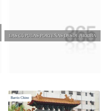
LAS CÚPULAS PORTEÑAS DESDE ARRIBA
e
Conocer las cúpulas porteñas desde arriba es una experiencia que
suma adeptos y cantidad de turistas en el transcurso del tiempo.
Barrio Chino