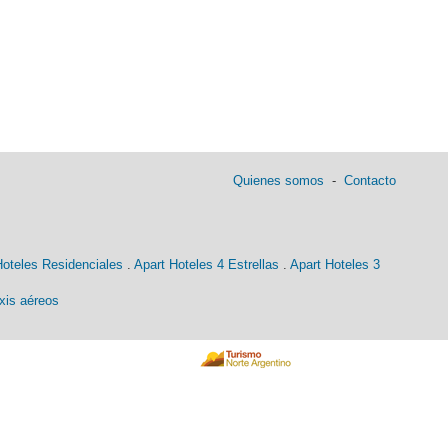
Quienes somos
-
Contacto
Hoteles Residenciales
.
Apart Hoteles 4 Estrellas
.
Apart Hoteles 3
xis aéreos