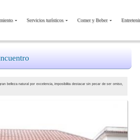
amiento
Servicios turísticos
Comer y Beber
Entreten
encuentro
gran belleza natural por excelencia, imposibilita destacar sin pecar de ser omiso,