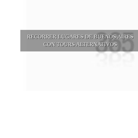
RECORRER LUGARES DE BUENOS AIRES
CON TOURS ALTERNATIVOS
Buenos Aires se puede recorrer y descubrir desde otros puntos d
vista, tanto sea a pie, en bici, en barcos, botes, y tantas otras
alternativas.