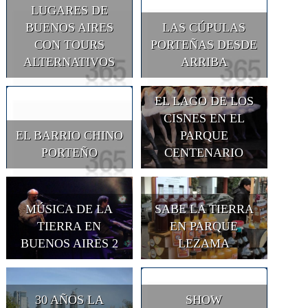
LUGARES DE
BUENOS AIRES
LAS CÚPULAS
CON TOURS
PORTEÑAS DESDE
ALTERNATIVOS
ARRIBA
EL LAGO DE LOS
CISNES EN EL
EL BARRIO CHINO
PARQUE
PORTEÑO
CENTENARIO
MÚSICA DE LA
SABE LA TIERRA
TIERRA EN
EN PARQUE
BUENOS AIRES 2
LEZAMA
30 AÑOS LA
SHOW