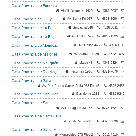
Casa Provincia de Formosa
HipólitoYrigoyen 1429
4381 2037
Av. Santa Fe 967
4393-6096
Casa Provincia de Jujuy
Suipacha 346
4326 0511
Casa Provincia de La Pampa
Av. Callao 745
4815 1929
Casa Provincia de La Rioja
Av. Callao 445
4374 1105
Casa Provincia de Mendoza
Av. Santa Fe 989
4322-1097
Casa Provincia de Misiones
Maipú 48
4343 2324
Casa Provincia de Neuquén
Tucumán 1916
4371-7078
Casa Provincia de Río Negro
Casa Provincia de Salta
Av. Pte. Roque Saénz Peña 933 Piso 5
4326 2456
Sarmiento 1251
4382 9241
Casa Provincia de San Juan
Casa Provincia de San Luis
Azcuénaga 1083 / 87
5778-1621
Casa Provincia de Santa Cruz
25 de Mayo 279
4325-3098
Casa Provincia de Santa Fe
Montevideo 373 Piso 2
5811 4319