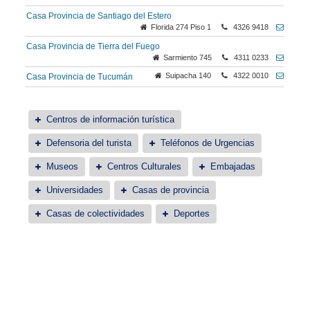
Casa Provincia de Santiago del Estero
Florida 274 Piso 1
4326 9418
Casa Provincia de Tierra del Fuego
Sarmiento 745
4311 0233
Suipacha 140
4322 0010
Casa Provincia de Tucumán
Centros de información turística
Defensoria del turista
Teléfonos de Urgencias
Museos
Centros Culturales
Embajadas
Universidades
Casas de provincia
Casas de colectividades
Deportes