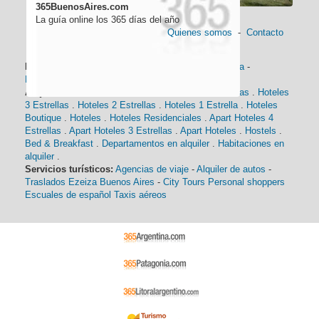
365BuenosAires.com
La guía online los 365 días del año
Quienes somos
-
Contacto
Información general:
Información turística
-
Historia
-
Distancias
-
Mapa de Buenos Aires
-
Barrios
Alojamiento:
Hoteles 5 Estrellas
.
Hoteles 4 Estrellas
.
Hoteles
3 Estrellas
.
Hoteles 2 Estrellas
.
Hoteles 1 Estrella
.
Hoteles
Boutique
.
Hoteles
.
Hoteles Residenciales
.
Apart Hoteles 4
Estrellas
.
Apart Hoteles 3 Estrellas
.
Apart Hoteles
.
Hostels
.
Bed & Breakfast
.
Departamentos en alquiler
.
Habitaciones en
alquiler
.
Servicios turísticos:
Agencias de viaje
-
Alquiler de autos
-
Traslados Ezeiza Buenos Aires
-
City Tours
Personal shoppers
Escuales de español
Taxis aéreos