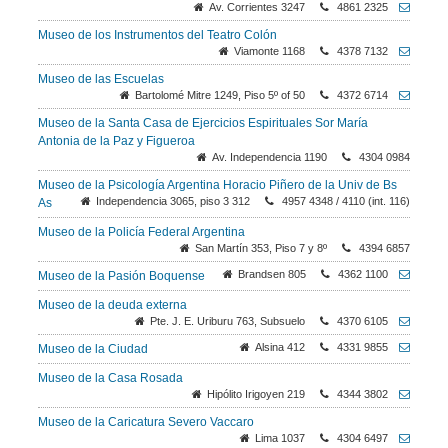
Av. Corrientes 3247
4861 2325
Museo de los Instrumentos del Teatro Colón
Viamonte 1168
4378 7132
Museo de las Escuelas
Bartolomé Mitre 1249, Piso 5º of 50
4372 6714
Museo de la Santa Casa de Ejercicios Espirituales Sor María
Antonia de la Paz y Figueroa
Av. Independencia 1190
4304 0984
Museo de la Psicología Argentina Horacio Piñero de la Univ de Bs
Independencia 3065, piso 3 312
4957 4348 / 4110 (int. 116)
As
Museo de la Policía Federal Argentina
San Martín 353, Piso 7 y 8º
4394 6857
Brandsen 805
4362 1100
Museo de la Pasión Boquense
Museo de la deuda externa
Pte. J. E. Uriburu 763, Subsuelo
4370 6105
Alsina 412
4331 9855
Museo de la Ciudad
Museo de la Casa Rosada
Hipólito Irigoyen 219
4344 3802
Museo de la Caricatura Severo Vaccaro
Lima 1037
4304 6497