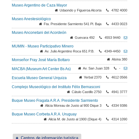
Museo Argentino de Caza Mayor
Udaondo y Figueroa Alcorta
4782 4000
Museo Anestesiológico
Fta. Presidente Sarmiento 541 Pl. Baja
4433 0023
Museo Anconetani del Acordeón
Guevara 492
4553 9440
MUMIN - Museo Participativo Minero
Av. Julio Argentino Roca 651 P.B.
4349-4450
Alsina 380
Monseñor Fray José María Bottaro
Av. San Juan 328
-
MACBA (Museum Art Center Bs As)
Yerbal 2370
4612 0566
Escuela Museo General Urquiza
Complejo Museológico del Instituto Félix Bernasconi
Cátulo Castillo 2750
4941 3777
Buque Museo Fragata A.R.A. Presidente Sarmiento
Alicia Moreau de Justo al 900 Dique 3
4334 9386
Buque Museo Corbeta A.R.A. Uruguay
Alicia M. de Justo al 1900 (Dique 4)
4314 1090
Centros de información turística