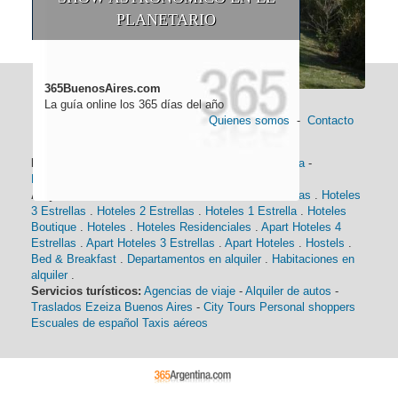
PLANETARIO
365BuenosAires.com
La guía online los 365 días del año
Quienes somos
-
Contacto
Información general:
Información turística
-
Historia
-
Distancias
-
Mapa de Buenos Aires
-
Barrios
Alojamiento:
Hoteles 5 Estrellas
.
Hoteles 4 Estrellas
.
Hoteles
3 Estrellas
.
Hoteles 2 Estrellas
.
Hoteles 1 Estrella
.
Hoteles
Boutique
.
Hoteles
.
Hoteles Residenciales
.
Apart Hoteles 4
Estrellas
.
Apart Hoteles 3 Estrellas
.
Apart Hoteles
.
Hostels
.
Bed & Breakfast
.
Departamentos en alquiler
.
Habitaciones en
alquiler
.
Servicios turísticos:
Agencias de viaje
-
Alquiler de autos
-
Traslados Ezeiza Buenos Aires
-
City Tours
Personal shoppers
Escuales de español
Taxis aéreos