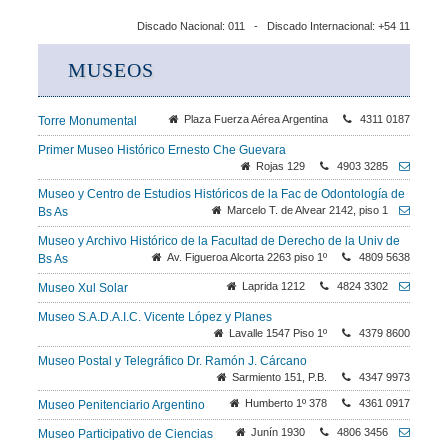
Discado Nacional: 011 - Discado Internacional: +54 11
MUSEOS
Plaza Fuerza Aérea Argentina
4311 0187
Torre Monumental
Primer Museo Histórico Ernesto Che Guevara
Rojas 129
4903 3285
Museo y Centro de Estudios Históricos de la Fac de Odontología de
Marcelo T. de Alvear 2142, piso 1
Bs As
Museo y Archivo Histórico de la Facultad de Derecho de la Univ de
Av. Figueroa Alcorta 2263 piso 1º
4809 5638
Bs As
Laprida 1212
4824 3302
Museo Xul Solar
Museo S.A.D.A.I.C. Vicente López y Planes
Lavalle 1547 Piso 1º
4379 8600
Museo Postal y Telegráfico Dr. Ramón J. Cárcano
Sarmiento 151, P.B.
4347 9973
Humberto 1º 378
4361 0917
Museo Penitenciario Argentino
Junín 1930
4806 3456
Museo Participativo de Ciencias