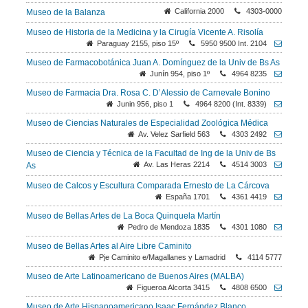
California 2000
4303-0000
Museo de la Balanza
Museo de Historia de la Medicina y la Cirugía Vicente A. Risolía
Paraguay 2155, piso 15º
5950 9500 Int. 2104
Museo de Farmacobotánica Juan A. Domínguez de la Univ de Bs As
Junín 954, piso 1º
4964 8235
Museo de Farmacia Dra. Rosa C. D’Alessio de Carnevale Bonino
Junin 956, piso 1
4964 8200 (Int. 8339)
Museo de Ciencias Naturales de Especialidad Zoológica Médica
Av. Velez Sarfield 563
4303 2492
Museo de Ciencia y Técnica de la Facultad de Ing de la Univ de Bs
Av. Las Heras 2214
4514 3003
As
Museo de Calcos y Escultura Comparada Ernesto de La Cárcova
España 1701
4361 4419
Museo de Bellas Artes de La Boca Quinquela Martín
Pedro de Mendoza 1835
4301 1080
Museo de Bellas Artes al Aire Libre Caminito
Pje Caminito e/Magallanes y Lamadrid
4114 5777
Museo de Arte Latinoamericano de Buenos Aires (MALBA)
Figueroa Alcorta 3415
4808 6500
Museo de Arte Hispanoamericano Isaac Fernández Blanco