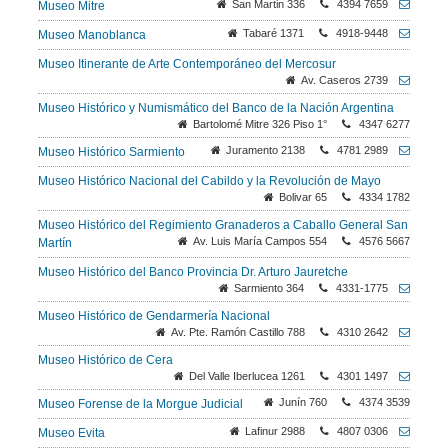
San Martin 336
4394 7659
Museo Mitre
Tabaré 1371
4918-9448
Museo Manoblanca
Museo Itinerante de Arte Contemporáneo del Mercosur
Av. Caseros 2739
Museo Histórico y Numismático del Banco de la Nación Argentina
Bartolomé Mitre 326 Piso 1°
4347 6277
Juramento 2138
4781 2989
Museo Histórico Sarmiento
Museo Histórico Nacional del Cabildo y la Revolución de Mayo
Bolivar 65
4334 1782
Museo Histórico del Regimiento Granaderos a Caballo General San
Av. Luis María Campos 554
4576 5667
Martín
Museo Histórico del Banco Provincia Dr. Arturo Jauretche
Sarmiento 364
4331-1775
Museo Histórico de Gendarmería Nacional
Av. Pte. Ramón Castillo 788
4310 2642
Museo Histórico de Cera
Del Valle Iberlucea 1261
4301 1497
Junín 760
4374 3539
Museo Forense de la Morgue Judicial
Lafinur 2988
4807 0306
Museo Evita