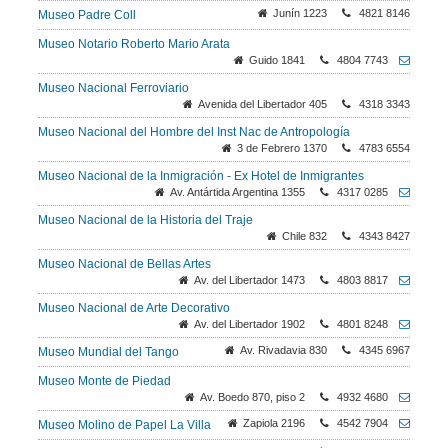
Junín 1223
4821 8146
Museo Padre Coll
Museo Notario Roberto Mario Arata
Guido 1841
4804 7743
Museo Nacional Ferroviario
Avenida del Libertador 405
4318 3343
Museo Nacional del Hombre del Inst Nac de Antropología
3 de Febrero 1370
4783 6554
Museo Nacional de la Inmigración - Ex Hotel de Inmigrantes
Av. Antártida Argentina 1355
4317 0285
Museo Nacional de la Historia del Traje
Chile 832
4343 8427
Museo Nacional de Bellas Artes
Av. del Libertador 1473
4803 8817
Museo Nacional de Arte Decorativo
Av. del Libertador 1902
4801 8248
Av. Rivadavia 830
4345 6967
Museo Mundial del Tango
Museo Monte de Piedad
Av. Boedo 870, piso 2
4932 4680
Zapiola 2196
4542 7904
Museo Molino de Papel La Villa