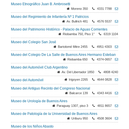
Museo Etnográfico Juan B. Ambrosetti
Moreno 350
4331 7788
Museo del Regimiento de Infantería Nº 1 Patricios
Av. Bullrich 481
4576 5537
Museo del Patrimonio Histórico - Palacio de Aguas Corrientes
Riobamba 750, Piso 1°
6319 1104
Museo del Colegio San José
Bartolomé Mitre 2455
4951-4303
Museo del Colegio De La Salle de Buenos Aires Hermano Esteban
Riobamba 650
4374-0657
Museo del Automóvil Club Argentino
Av. Del Libertador 1850
4808 4240
Irigoyen 2265
4644 0828
Museo del Automóvil
Museo del Antiguo Recinto del Congreso Nacional
Balcarce 139
4343 4416
Museo de Urología de Buenos Aires
Paraguay 1307, piso 3
4811 8657
Museo de Patología de la Universidad de Buenos Aires
Uriburu 950
4508 3604
Museo de los Niños Abasto