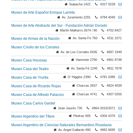
Suipacha 1422
4327 0228
Museo de Arte Español Enrique Larreta
Av. Juramento 2291
4784 4040
Museo de Arte Abstracto del Sur - Fundación Adrián Dorado
Martín Malharro 2674 / 80
4702 8427
Av. Santa Fe 750
4311 1071
Museo de Armas de la Nación
Museo Criollo de los Corrales
Av. de Los Corrales 6436
4687 1949
Viamonte 2790
4961 8748
Museo Casa Houssay
Av. Santa Fé 1245
4811 7678
Museo Casa del Teatro
O’ Higgins 2390
4781 0385
Museo Casa de Yrurtia
Charcas 2837
4824 4039
Museo Casa de Ricardo Rojas
Charcas 4741
4307 0250
Museo Casa de Alfredo Palacios
Museo Casa Carlos Gardel
Jean Jaurés 735
4964-2015/2071
Piedras 905
4304 4376
Museo Argentino del Títere
Museo Argentino de Ciencias Naturales Bernardino Rivadavia
Av. Angel Gallardo 490
4982 6695