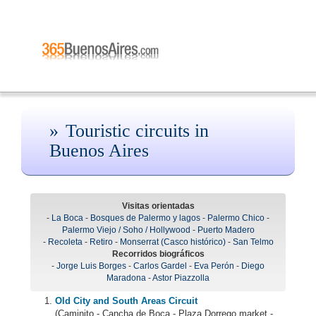
Touristic circuits in
Buenos Aires
Visitas orientadas
-
La Boca
-
Bosques de Palermo y lagos
-
Palermo Chico
-
Palermo Viejo / Soho / Hollywood
-
Puerto Madero
-
Recoleta
-
Retiro
-
Monserrat (Casco histórico)
-
San Telmo
Recorridos biográficos
-
Jorge Luis Borges
-
Carlos Gardel
-
Eva Perón
-
Diego
Maradona
-
Astor Piazzolla
Old City and South Areas Circuit
(Caminito - Cancha de Boca - Plaza Dorrego market -