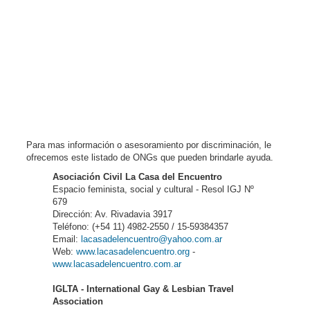
Para mas información o asesoramiento por discriminación, le
ofrecemos este listado de ONGs que pueden brindarle ayuda.
Asociación Civil La Casa del Encuentro
Espacio feminista, social y cultural - Resol IGJ Nº
679
Dirección: Av. Rivadavia 3917
Teléfono: (+54 11) 4982-2550 / 15-59384357
Email:
lacasadelencuentro@yahoo.com.ar
Web:
www.lacasadelencuentro.org
-
www.lacasadelencuentro.com.ar
IGLTA - International Gay & Lesbian Travel
Association