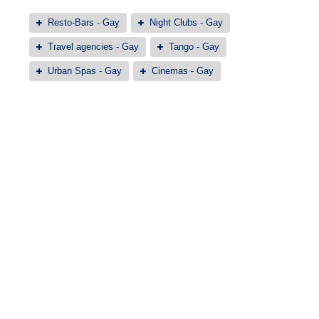
Resto-Bars - Gay
Night Clubs - Gay
Travel agencies - Gay
Tango - Gay
Urban Spas - Gay
Cinemas - Gay