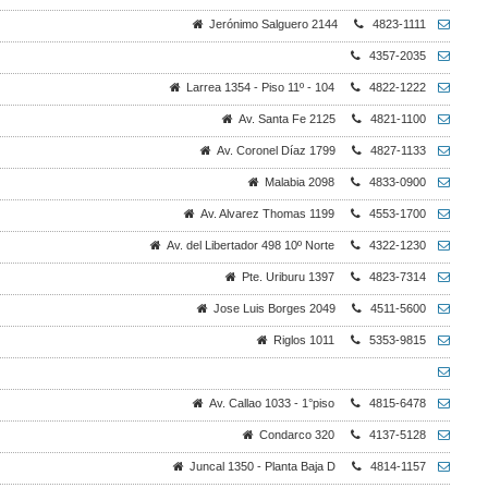
Jerónimo Salguero 2144
4823-1111
4357-2035
Larrea 1354 - Piso 11º - 104
4822-1222
Av. Santa Fe 2125
4821-1100
Av. Coronel Díaz 1799
4827-1133
Malabia 2098
4833-0900
Av. Alvarez Thomas 1199
4553-1700
Av. del Libertador 498 10º Norte
4322-1230
Pte. Uriburu 1397
4823-7314
Jose Luis Borges 2049
4511-5600
Riglos 1011
5353-9815
Av. Callao 1033 - 1°piso
4815-6478
Condarco 320
4137-5128
Juncal 1350 - Planta Baja D
4814-1157