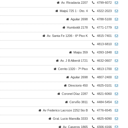
Av. Rivadavia 2207
4799-6072
Maipú 725 1 - Dto. 4
4322-2023
Aguilar 2698
4788-5100
Humboldt 2178
4771-1779
Av. Santa Fe 1206 - 6º Piso K
4815-7401
4813-6810
Maipu 359
4393-1848
Av. J B Alberdi 1721
4632-0607
Cerrito 1320 - 7º Piso
4813-1700
Aguilar 2698
4807-2400
Directorio 450
4925-0101
Coronel Díaz 2287
4821-6060
Cerviño 3811
4484-5454
Av Federico Lacroze 2252 5to B
4776-6545
Gral. Lucio Mansilla 3333
4825-6090
Av. Caseros 1865
4306-4166