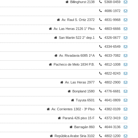
Billinghurst 2138
5368-0459
4686-1972
Av. Raul S. Ortiz 2372
4831-9968
Av. Las Heras 2126 1° Piso
4803-6666
San Martin 522 2° dep.1
4326-0677
4334-6549
Av. Rivadavia 6085 1º A
4633-7082
Pacheco de Melo 1834 P.B.
4812-1008
4822-8243
Av. Las Heras 2977
4802-2900
Bonpland 1580
4776-6681
Tuyuta 6501
4641-0809
Av. Corrientes 1302 - 3º Piso
4382-0109
Paraná 426 piso 15 F
4372-3419
Barragán 860
4644-3136
República Arabe Siria 3102
4802-1200