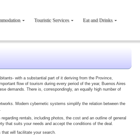
mmodation
Touristic Services
Eat and Drinks
itants- with a substantial part of it deriving from the Province,
important flow of tourism during every period of the year, Buenos Aires
these demands. There is, correspondingly, an equally high number of
etworks. Modern cybernetic systems simplify the relation between the
.
regarding rentals, including photos, the cost and an outline of general
ty that suits your needs and accept the conditions of the deal.
hat will facilitate your search.