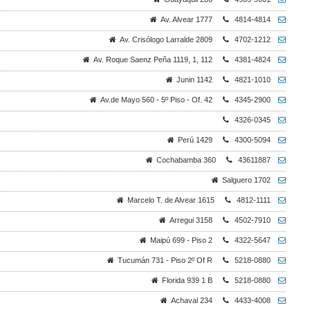
Av. Alvear 1777
4814-4814
Av. Crisólogo Larralde 2809
4702-1212
Av. Roque Saenz Peña 1119, 1, 112
4381-4824
Junin 1142
4821-1010
Av.de Mayo 560 - 5º Piso - Of. 42
4345-2900
4326-0345
Perú 1429
4300-5094
Cochabamba 360
43611887
Salguero 1702
Marcelo T. de Alvear 1615
4812-1111
Arregui 3158
4502-7910
Maipú 699 - Piso 2
4322-5647
Tucumán 731 - Piso 2º Of R
5218-0880
Florida 939 1 B
5218-0880
Achaval 234
4433-4008