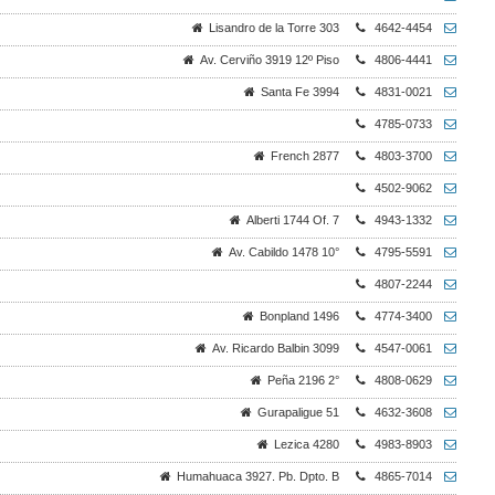
Lisandro de la Torre 303
4642-4454
Av. Cerviño 3919 12º Piso
4806-4441
Santa Fe 3994
4831-0021
4785-0733
French 2877
4803-3700
4502-9062
Alberti 1744 Of. 7
4943-1332
Av. Cabildo 1478 10°
4795-5591
4807-2244
Bonpland 1496
4774-3400
Av. Ricardo Balbin 3099
4547-0061
Peña 2196 2°
4808-0629
Gurapaligue 51
4632-3608
Lezica 4280
4983-8903
Humahuaca 3927. Pb. Dpto. B
4865-7014