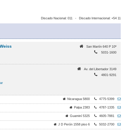
Discado Nacional: 011 - Discado Internacional: +54 11
 Weiss
San Martín 640 P 10º
5031-1600
Av. del Libertador 3149
4801-9291
ar
Nicaragua 5800
4775-5399
Palpa 2383
4787-1335
Guaminí 5325
4605-7881
J D Perón 1558 piso 6
5032-2700