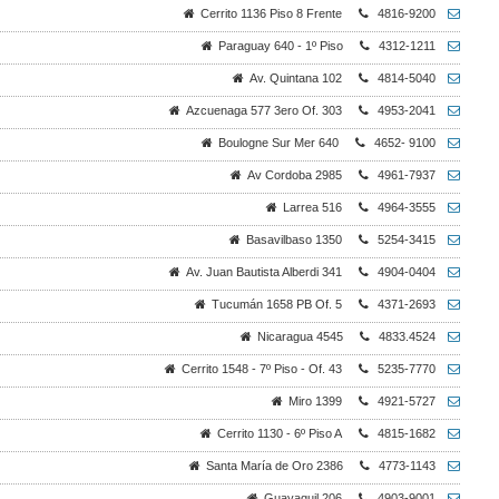
Cerrito 1136 Piso 8 Frente
4816-9200
Paraguay 640 - 1º Piso
4312-1211
Av. Quintana 102
4814-5040
Azcuenaga 577 3ero Of. 303
4953-2041
Boulogne Sur Mer 640
4652- 9100
Av Cordoba 2985
4961-7937
Larrea 516
4964-3555
Basavilbaso 1350
5254-3415
Av. Juan Bautista Alberdi 341
4904-0404
Tucumán 1658 PB Of. 5
4371-2693
Nicaragua 4545
4833.4524
Cerrito 1548 - 7º Piso - Of. 43
5235-7770
Miro 1399
4921-5727
Cerrito 1130 - 6º Piso A
4815-1682
Santa María de Oro 2386
4773-1143
Guayaquil 206
4903-9001