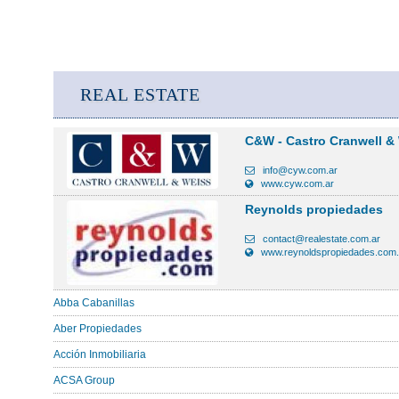
REAL ESTATE
C&W - Castro Cranwell &
info@cyw.com.ar
www.cyw.com.ar
Reynolds propiedades
contact@realestate.com.ar
www.reynoldspropiedades.com.
Abba Cabanillas
Aber Propiedades
Acción Inmobiliaria
ACSA Group