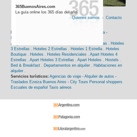
365BuenosAires.com
La guía online los 365 días del año
Quienes somos
-
Contacto
Información general:
Información turística
-
Historia
-
Distancias
-
Mapa de Buenos Aires
-
Barrios
Alojamiento:
Hoteles 5 Estrellas
.
Hoteles 4 Estrellas
.
Hoteles
3 Estrellas
.
Hoteles 2 Estrellas
.
Hoteles 1 Estrella
.
Hoteles
Boutique
.
Hoteles
.
Hoteles Residenciales
.
Apart Hoteles 4
Estrellas
.
Apart Hoteles 3 Estrellas
.
Apart Hoteles
.
Hostels
.
Bed & Breakfast
.
Departamentos en alquiler
.
Habitaciones en
alquiler
.
Servicios turísticos:
Agencias de viaje
-
Alquiler de autos
-
Traslados Ezeiza Buenos Aires
-
City Tours
Personal shoppers
Escuales de español
Taxis aéreos