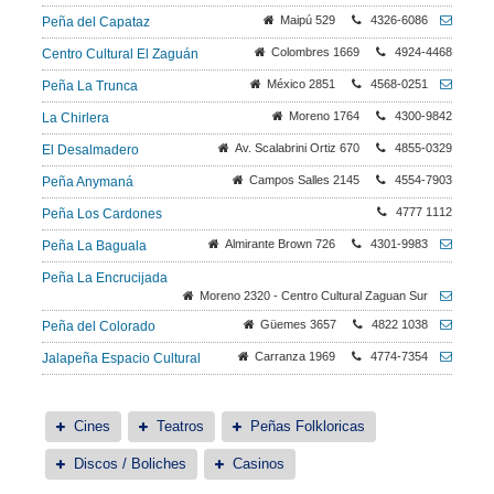
Maipú 529
4326-6086
Peña del Capataz
Colombres 1669
4924-4468
Centro Cultural El Zaguán
México 2851
4568-0251
Peña La Trunca
Moreno 1764
4300-9842
La Chirlera
Av. Scalabrini Ortiz 670
4855-0329
El Desalmadero
Campos Salles 2145
4554-7903
Peña Anymaná
4777 1112
Peña Los Cardones
Almirante Brown 726
4301-9983
Peña La Baguala
Peña La Encrucijada
Moreno 2320 - Centro Cultural Zaguan Sur
Güemes 3657
4822 1038
Peña del Colorado
Carranza 1969
4774-7354
Jalapeña Espacio Cultural
Cines
Teatros
Peñas Folkloricas
Discos / Boliches
Casinos