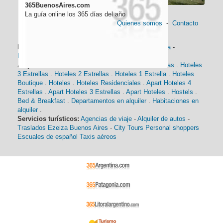
365BuenosAires.com
La guía online los 365 días del año
Quienes somos
-
Contacto
Información general:
Información turística
-
Historia
-
Distancias
-
Mapa de Buenos Aires
-
Barrios
Alojamiento:
Hoteles 5 Estrellas
.
Hoteles 4 Estrellas
.
Hoteles
3 Estrellas
.
Hoteles 2 Estrellas
.
Hoteles 1 Estrella
.
Hoteles
Boutique
.
Hoteles
.
Hoteles Residenciales
.
Apart Hoteles 4
Estrellas
.
Apart Hoteles 3 Estrellas
.
Apart Hoteles
.
Hostels
.
Bed & Breakfast
.
Departamentos en alquiler
.
Habitaciones en
alquiler
.
Servicios turísticos:
Agencias de viaje
-
Alquiler de autos
-
Traslados Ezeiza Buenos Aires
-
City Tours
Personal shoppers
Escuales de español
Taxis aéreos