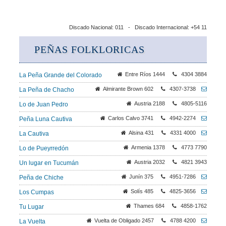
Discado Nacional: 011 - Discado Internacional: +54 11
PEÑAS FOLKLORICAS
Entre Ríos 1444
4304 3884
La Peña Grande del Colorado
Almirante Brown 602
4307-3738
La Peña de Chacho
Austria 2188
4805-5116
Lo de Juan Pedro
Carlos Calvo 3741
4942-2274
Peña Luna Cautiva
Alsina 431
4331 4000
La Cautiva
Armenia 1378
4773 7790
Lo de Pueyrredón
Austria 2032
4821 3943
Un lugar en Tucumán
Junín 375
4951-7286
Peña de Chiche
Solís 485
4825-3656
Los Cumpas
Thames 684
4858-1762
Tu Lugar
Vuelta de Obligado 2457
4788 4200
La Vuelta