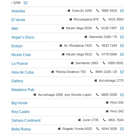
/ 3299
Gascón 1040
4865 4416
Amerika
Reconquista 876
4315 3693
El Verde
Niceto Vega 5534
4139-7497
Wet
Viamonte 2168 / 70
Angel´s Disco
Av. Rivadavia 7425
4633 7184
Evelyn
Niceto Vega 5510
4779 9396
Niceto Club
Sarmiento 1662
4383-5691
La France
Pierina Dealessi 750
4894 1328 / 29
Asia de Cuba
Azcuénaga 1775
Gallery
Madahos Pub
Azcuénaga 1908, esq Vicente Lopez
4805-3208
Perú 535
Big Home
Perú 342
Rey Castro
Junin 1735
4801 7544
Sahara Continent
Rogelio Yrurtia 6020
4544 2636
Bella Roma