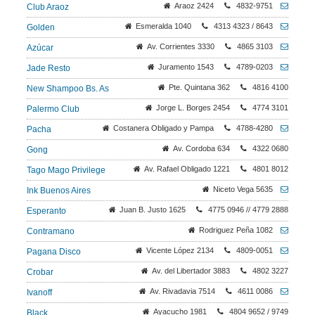
Araoz 2424
4832-9751
Club Araoz
Esmeralda 1040
4313 4323 / 8643
Golden
Av. Corrientes 3330
4865 3103
Azúcar
Juramento 1543
4789-0203
Jade Resto
Pte. Quintana 362
4816 4100
New Shampoo Bs. As
Jorge L. Borges 2454
4774 3101
Palermo Club
Costanera Obligado y Pampa
4788-4280
Pacha
Av. Cordoba 634
4322 0680
Gong
Av. Rafael Obligado 1221
4801 8012
Tago Mago Privilege
Niceto Vega 5635
Ink Buenos Aires
Juan B. Justo 1625
4775 0946 // 4779 2888
Esperanto
Rodriguez Peña 1082
Contramano
Vicente López 2134
4809-0051
Pagana Disco
Av. del Libertador 3883
4802 3227
Crobar
Av. Rivadavia 7514
4611 0086
Ivanoff
Ayacucho 1981
4804 9652 / 9749
Black