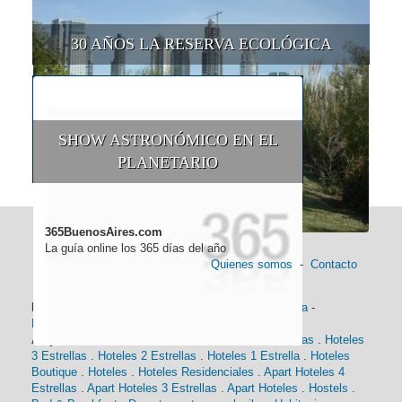
30 AÑOS LA RESERVA ECOLÓGICA
SHOW ASTRONÓMICO EN EL
PLANETARIO
365BuenosAires.com
La guía online los 365 días del año
Quienes somos
-
Contacto
Información general:
Información turística
-
Historia
-
Distancias
-
Mapa de Buenos Aires
-
Barrios
Alojamiento:
Hoteles 5 Estrellas
.
Hoteles 4 Estrellas
.
Hoteles
3 Estrellas
.
Hoteles 2 Estrellas
.
Hoteles 1 Estrella
.
Hoteles
Boutique
.
Hoteles
.
Hoteles Residenciales
.
Apart Hoteles 4
Estrellas
.
Apart Hoteles 3 Estrellas
.
Apart Hoteles
.
Hostels
.