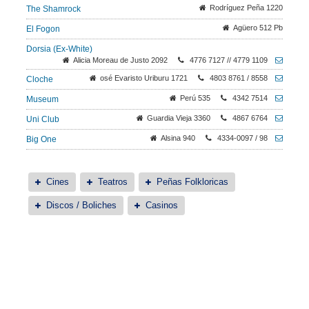
Rodríguez Peña 1220
The Shamrock
Agüero 512 Pb
El Fogon
Dorsia (Ex-White)
Alicia Moreau de Justo 2092
4776 7127 // 4779 1109
osé Evaristo Uriburu 1721
4803 8761 / 8558
Cloche
Perú 535
4342 7514
Museum
Guardia Vieja 3360
4867 6764
Uni Club
Alsina 940
4334-0097 / 98
Big One
Cines
Teatros
Peñas Folkloricas
Discos / Boliches
Casinos