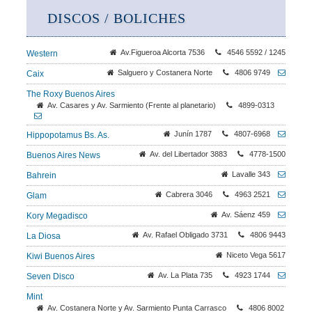
DISCOS / BOLICHES
Av.Figueroa Alcorta 7536
4546 5592 / 1245
Western
Salguero y Costanera Norte
4806 9749
Caix
The Roxy Buenos Aires
Av. Casares y Av. Sarmiento (Frente al planetario)
4899-0313
Junín 1787
4807-6968
Hippopotamus Bs. As.
Av. del Libertador 3883
4778-1500
Buenos Aires News
Lavalle 343
Bahrein
Cabrera 3046
4963 2521
Glam
Av. Sáenz 459
Kory Megadisco
Av. Rafael Obligado 3731
4806 9443
La Diosa
Niceto Vega 5617
Kiwi Buenos Aires
Av. La Plata 735
4923 1744
Seven Disco
Mint
Av. Costanera Norte y Av. Sarmiento Punta Carrasco
4806 8002