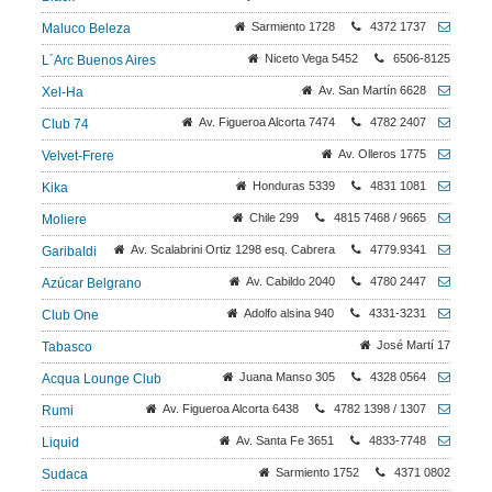
Sarmiento 1728
4372 1737
Maluco Beleza
Niceto Vega 5452
6506-8125
L´Arc Buenos Aires
Av. San Martín 6628
Xel-Ha
Av. Figueroa Alcorta 7474
4782 2407
Club 74
Av. Olleros 1775
Velvet-Frere
Honduras 5339
4831 1081
Kika
Chile 299
4815 7468 / 9665
Moliere
Av. Scalabrini Ortiz 1298 esq. Cabrera
4779.9341
Garibaldi
Av. Cabildo 2040
4780 2447
Azúcar Belgrano
Adolfo alsina 940
4331-3231
Club One
José Martí 17
Tabasco
Juana Manso 305
4328 0564
Acqua Lounge Club
Av. Figueroa Alcorta 6438
4782 1398 / 1307
Rumi
Av. Santa Fe 3651
4833-7748
Liquid
Sarmiento 1752
4371 0802
Sudaca