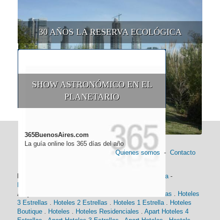
30 AÑOS LA RESERVA ECOLÓGICA
SHOW ASTRONÓMICO EN EL
PLANETARIO
365BuenosAires.com
La guía online los 365 días del año
Quienes somos
-
Contacto
Información general:
Información turística
-
Historia
-
Distancias
-
Mapa de Buenos Aires
-
Barrios
Alojamiento:
Hoteles 5 Estrellas
.
Hoteles 4 Estrellas
.
Hoteles
3 Estrellas
.
Hoteles 2 Estrellas
.
Hoteles 1 Estrella
.
Hoteles
Boutique
.
Hoteles
.
Hoteles Residenciales
.
Apart Hoteles 4