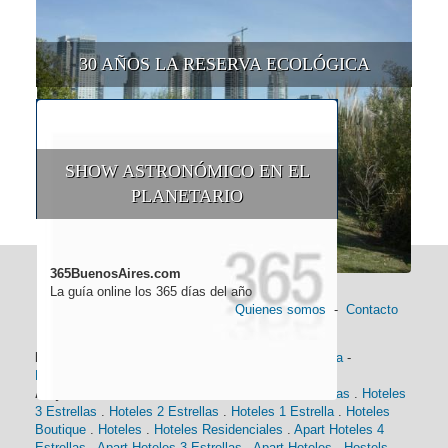
30 AÑOS LA RESERVA ECOLÓGICA
SHOW ASTRONÓMICO EN EL
PLANETARIO
365BuenosAires.com
La guía online los 365 días del año
Quienes somos
-
Contacto
Información general:
Información turística
-
Historia
-
Distancias
-
Mapa de Buenos Aires
-
Barrios
Alojamiento:
Hoteles 5 Estrellas
.
Hoteles 4 Estrellas
.
Hoteles
3 Estrellas
.
Hoteles 2 Estrellas
.
Hoteles 1 Estrella
.
Hoteles
Boutique
.
Hoteles
.
Hoteles Residenciales
.
Apart Hoteles 4
Estrellas
.
Apart Hoteles 3 Estrellas
.
Apart Hoteles
.
Hostels
.