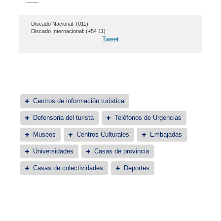
------
Discado Nacional: (011)
Discado Internacional: (+54 11)
Tweet
Centros de información turística
Defensoria del turista
Teléfonos de Urgencias
Museos
Centros Culturales
Embajadas
Universidades
Casas de provincia
Casas de colectividades
Deportes