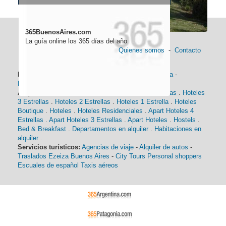
365BuenosAires.com
La guía online los 365 días del año
Quienes somos
-
Contacto
Información general:
Información turística
-
Historia
-
Distancias
-
Mapa de Buenos Aires
-
Barrios
Alojamiento:
Hoteles 5 Estrellas
.
Hoteles 4 Estrellas
.
Hoteles
3 Estrellas
.
Hoteles 2 Estrellas
.
Hoteles 1 Estrella
.
Hoteles
Boutique
.
Hoteles
.
Hoteles Residenciales
.
Apart Hoteles 4
Estrellas
.
Apart Hoteles 3 Estrellas
.
Apart Hoteles
.
Hostels
.
Bed & Breakfast
.
Departamentos en alquiler
.
Habitaciones en
alquiler
.
Servicios turísticos:
Agencias de viaje
-
Alquiler de autos
-
Traslados Ezeiza Buenos Aires
-
City Tours
Personal shoppers
Escuales de español
Taxis aéreos