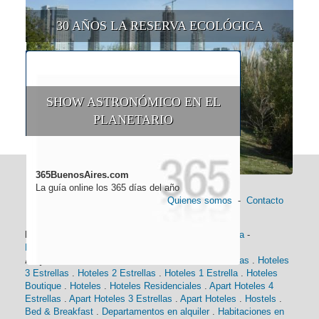
30 AÑOS LA RESERVA ECOLÓGICA
SHOW ASTRONÓMICO EN EL
PLANETARIO
365BuenosAires.com
La guía online los 365 días del año
Quienes somos
-
Contacto
Información general:
Información turística
-
Historia
-
Distancias
-
Mapa de Buenos Aires
-
Barrios
Alojamiento:
Hoteles 5 Estrellas
.
Hoteles 4 Estrellas
.
Hoteles
3 Estrellas
.
Hoteles 2 Estrellas
.
Hoteles 1 Estrella
.
Hoteles
Boutique
.
Hoteles
.
Hoteles Residenciales
.
Apart Hoteles 4
Estrellas
.
Apart Hoteles 3 Estrellas
.
Apart Hoteles
.
Hostels
.
Bed & Breakfast
.
Departamentos en alquiler
.
Habitaciones en