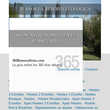
30 AÑOS LA RESERVA ECOLÓGICA
SHOW ASTRONÓMICO EN EL
PLANETARIO
365BuenosAires.com
La guía online los 365 días del año
Quienes somos
-
Contacto
Información general:
Información turística
-
Historia
-
Distancias
-
Mapa de Buenos Aires
-
Barrios
Alojamiento:
Hoteles 5 Estrellas
.
Hoteles 4 Estrellas
.
Hoteles
3 Estrellas
.
Hoteles 2 Estrellas
.
Hoteles 1 Estrella
.
Hoteles
Boutique
.
Hoteles
.
Hoteles Residenciales
.
Apart Hoteles 4
Estrellas
.
Apart Hoteles 3 Estrellas
.
Apart Hoteles
.
Hostels
.
Bed & Breakfast
.
Departamentos en alquiler
.
Habitaciones en