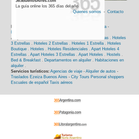
365BuenosAires.com
La guía online los 365 días del año
Quienes somos
-
Contacto
Información general:
Información turística
-
Historia
-
Distancias
-
Mapa de Buenos Aires
-
Barrios
Alojamiento:
Hoteles 5 Estrellas
.
Hoteles 4 Estrellas
.
Hoteles
3 Estrellas
.
Hoteles 2 Estrellas
.
Hoteles 1 Estrella
.
Hoteles
Boutique
.
Hoteles
.
Hoteles Residenciales
.
Apart Hoteles 4
Estrellas
.
Apart Hoteles 3 Estrellas
.
Apart Hoteles
.
Hostels
.
Bed & Breakfast
.
Departamentos en alquiler
.
Habitaciones en
alquiler
.
Servicios turísticos:
Agencias de viaje
-
Alquiler de autos
-
Traslados Ezeiza Buenos Aires
-
City Tours
Personal shoppers
Escuales de español
Taxis aéreos