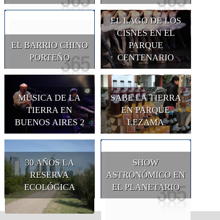
EL LAGO DE LOS
CISNES EN EL
EL BARRIO CHINO
PARQUE
PORTEÑO
CENTENARIO
MÚSICA DE LA
SABE LA TIERRA
TIERRA EN
EN PARQUE
BUENOS AIRES 2
LEZAMA
30 AÑOS LA
SHOW
RESERVA
ASTRONÓMICO EN
ECOLÓGICA
EL PLANETARIO