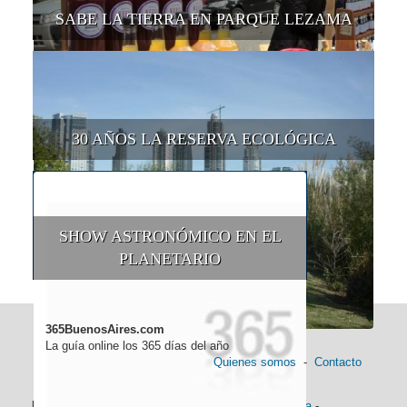
SABE LA TIERRA EN PARQUE LEZAMA
30 AÑOS LA RESERVA ECOLÓGICA
SHOW ASTRONÓMICO EN EL
PLANETARIO
365BuenosAires.com
La guía online los 365 días del año
Quienes somos
-
Contacto
Información general:
Información turística
-
Historia
-