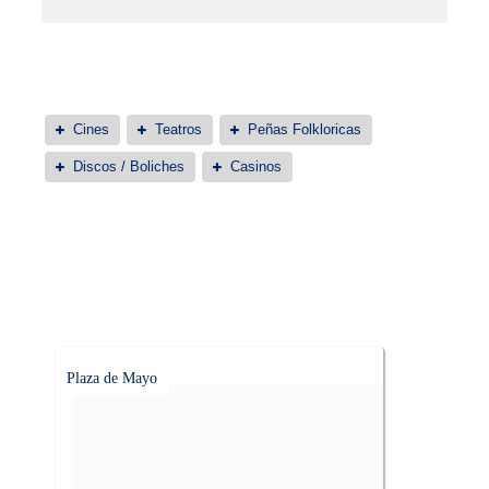
Cines
Teatros
Peñas Folkloricas
Discos / Boliches
Casinos
Plaza de Mayo