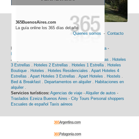
365BuenosAires.com
La guía online los 365 días del año
Quienes somos
-
Contacto
Información general:
Información turística
-
Historia
-
Distancias
-
Mapa de Buenos Aires
-
Barrios
Alojamiento:
Hoteles 5 Estrellas
.
Hoteles 4 Estrellas
.
Hoteles
3 Estrellas
.
Hoteles 2 Estrellas
.
Hoteles 1 Estrella
.
Hoteles
Boutique
.
Hoteles
.
Hoteles Residenciales
.
Apart Hoteles 4
Estrellas
.
Apart Hoteles 3 Estrellas
.
Apart Hoteles
.
Hostels
.
Bed & Breakfast
.
Departamentos en alquiler
.
Habitaciones en
alquiler
.
Servicios turísticos:
Agencias de viaje
-
Alquiler de autos
-
Traslados Ezeiza Buenos Aires
-
City Tours
Personal shoppers
Escuales de español
Taxis aéreos