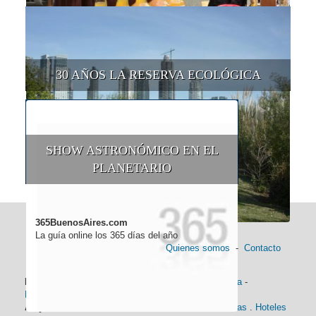
30 AÑOS LA RESERVA ECOLÓGICA
SHOW ASTRONÓMICO EN EL
PLANETARIO
365BuenosAires.com
La guía online los 365 días del año
Quienes somos
-
Contacto
Información general:
Información turística
-
Historia
-
Distancias
-
Mapa de Buenos Aires
-
Barrios
Alojamiento:
Hoteles 5 Estrellas
.
Hoteles 4 Estrellas
.
Hoteles