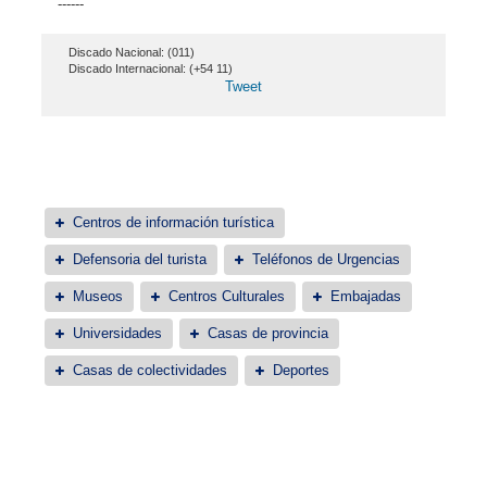
------
Discado Nacional: (011)
Discado Internacional: (+54 11)
Tweet
Centros de información turística
Defensoria del turista
Teléfonos de Urgencias
Museos
Centros Culturales
Embajadas
Universidades
Casas de provincia
Casas de colectividades
Deportes