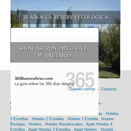
30 AÑOS LA RESERVA ECOLÓGICA
SHOW ASTRONÓMICO EN EL
PLANETARIO
365BuenosAires.com
La guía online los 365 días del año
Quienes somos
-
Contacto
Información general:
Información turística
-
Historia
-
Distancias
-
Mapa de Buenos Aires
-
Barrios
Alojamiento:
Hoteles 5 Estrellas
.
Hoteles 4 Estrellas
.
Hoteles
3 Estrellas
.
Hoteles 2 Estrellas
.
Hoteles 1 Estrella
.
Hoteles
Boutique
.
Hoteles
.
Hoteles Residenciales
.
Apart Hoteles 4
Estrellas
.
Apart Hoteles 3 Estrellas
.
Apart Hoteles
.
Hostels
.