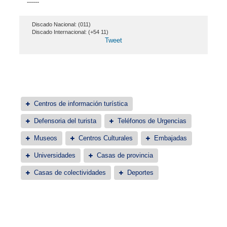
------
Discado Nacional: (011)
Discado Internacional: (+54 11)
Tweet
Centros de información turística
Defensoria del turista
Teléfonos de Urgencias
Museos
Centros Culturales
Embajadas
Universidades
Casas de provincia
Casas de colectividades
Deportes