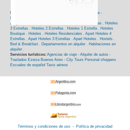
Información general:
Información turística
-
Historia
-
Distancias
-
Mapa de Buenos Aires
-
Barrios
Alojamiento:
Hoteles 5 Estrellas
.
Hoteles 4 Estrellas
.
Hoteles
3 Estrellas
.
Hoteles 2 Estrellas
.
Hoteles 1 Estrella
.
Hoteles
Boutique
.
Hoteles
.
Hoteles Residenciales
.
Apart Hoteles 4
Estrellas
.
Apart Hoteles 3 Estrellas
.
Apart Hoteles
.
Hostels
.
Bed & Breakfast
.
Departamentos en alquiler
.
Habitaciones en
alquiler
.
Servicios turísticos:
Agencias de viaje
-
Alquiler de autos
-
Traslados Ezeiza Buenos Aires
-
City Tours
Personal shoppers
Escuales de español
Taxis aéreos
Términos y condiciones de uso
-
Política de privacidad