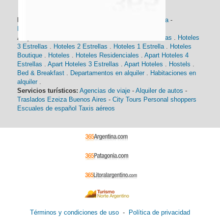
Información general:
Información turística
-
Historia
-
Distancias
-
Mapa de Buenos Aires
-
Barrios
Alojamiento:
Hoteles 5 Estrellas
.
Hoteles 4 Estrellas
.
Hoteles
3 Estrellas
.
Hoteles 2 Estrellas
.
Hoteles 1 Estrella
.
Hoteles
Boutique
.
Hoteles
.
Hoteles Residenciales
.
Apart Hoteles 4
Estrellas
.
Apart Hoteles 3 Estrellas
.
Apart Hoteles
.
Hostels
.
Bed & Breakfast
.
Departamentos en alquiler
.
Habitaciones en
alquiler
.
Servicios turísticos:
Agencias de viaje
-
Alquiler de autos
-
Traslados Ezeiza Buenos Aires
-
City Tours
Personal shoppers
Escuales de español
Taxis aéreos
Términos y condiciones de uso
-
Política de privacidad