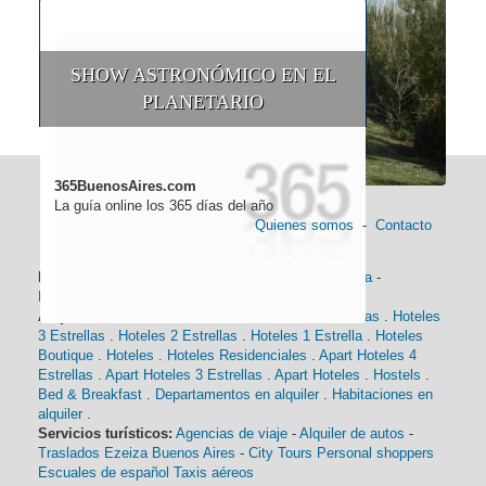
SHOW ASTRONÓMICO EN EL
PLANETARIO
365BuenosAires.com
La guía online los 365 días del año
Quienes somos
-
Contacto
Información general:
Información turística
-
Historia
-
Distancias
-
Mapa de Buenos Aires
-
Barrios
Alojamiento:
Hoteles 5 Estrellas
.
Hoteles 4 Estrellas
.
Hoteles
3 Estrellas
.
Hoteles 2 Estrellas
.
Hoteles 1 Estrella
.
Hoteles
Boutique
.
Hoteles
.
Hoteles Residenciales
.
Apart Hoteles 4
Estrellas
.
Apart Hoteles 3 Estrellas
.
Apart Hoteles
.
Hostels
.
Bed & Breakfast
.
Departamentos en alquiler
.
Habitaciones en
alquiler
.
Servicios turísticos:
Agencias de viaje
-
Alquiler de autos
-
Traslados Ezeiza Buenos Aires
-
City Tours
Personal shoppers
Escuales de español
Taxis aéreos