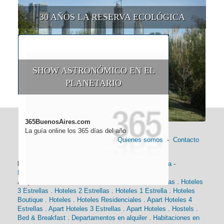
30 AÑOS LA RESERVA ECOLÓGICA
SHOW ASTRONÓMICO EN EL
PLANETARIO
365BuenosAires.com
La guía online los 365 días del año
Quienes somos
-
Contacto
Información general:
Información turística
-
Historia
-
Distancias
-
Mapa de Buenos Aires
-
Barrios
Alojamiento:
Hoteles 5 Estrellas
.
Hoteles 4 Estrellas
.
Hoteles
3 Estrellas
.
Hoteles 2 Estrellas
.
Hoteles 1 Estrella
.
Hoteles
Boutique
.
Hoteles
.
Hoteles Residenciales
.
Apart Hoteles 4
Estrellas
.
Apart Hoteles 3 Estrellas
.
Apart Hoteles
.
Hostels
.
Bed & Breakfast
.
Departamentos en alquiler
.
Habitaciones en